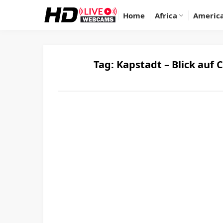
Home
Africa
Americ
Tag:
Kapstadt – Blick auf