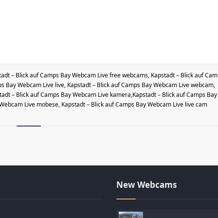
adt – Blick auf Camps Bay Webcam Live free webcams, Kapstadt – Blick auf Ca
ps Bay Webcam Live live, Kapstadt – Blick auf Camps Bay Webcam Live webcam,
adt – Blick auf Camps Bay Webcam Live kamera,Kapstadt – Blick auf Camps Bay
y Webcam Live mobese, Kapstadt – Blick auf Camps Bay Webcam Live live cam
New Webcams