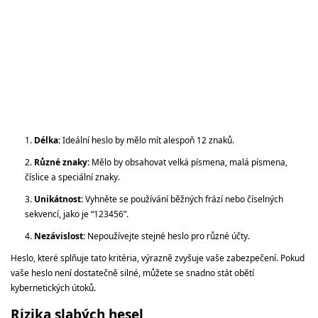
Délka:
Ideální heslo by mělo mít alespoň 12 znaků.
Různé znaky:
Mělo by obsahovat velká písmena, malá písmena,
číslice a speciální znaky.
Unikátnost:
Vyhněte se používání běžných frází nebo číselných
sekvencí, jako je “123456”.
Nezávislost:
Nepoužívejte stejné heslo pro různé účty.
Heslo, které splňuje tato kritéria, výrazně zvyšuje vaše zabezpečení. Pokud
vaše heslo není dostatečně silné, můžete se snadno stát obětí
kybernetických útoků.
Rizika slabých hesel