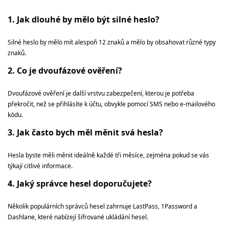
1. Jak dlouhé by mělo být silné heslo?
Silné heslo by mělo mít alespoň 12 znaků a mělo by obsahovat různé typy
znaků.
2. Co je dvoufázové ověření?
Dvoufázové ověření je další vrstvu zabezpečení, kterou je potřeba
překročit, než se přihlásíte k účtu, obvykle pomocí SMS nebo e-mailového
kódu.
3. Jak často bych měl měnit svá hesla?
Hesla byste měli měnit ideálně každé tři měsíce, zejména pokud se vás
týkají citlivé informace.
4. Jaký správce hesel doporučujete?
Několik populárních správců hesel zahrnuje LastPass, 1Password a
Dashlane, které nabízejí šifrované ukládání hesel.