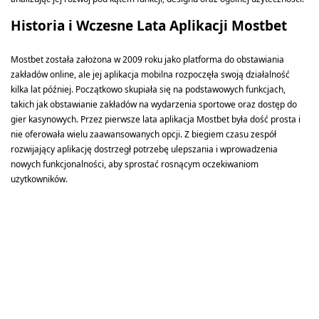
Historia i Wczesne Lata Aplikacji Mostbet
Mostbet została założona w 2009 roku jako platforma do obstawiania
zakładów online, ale jej aplikacja mobilna rozpoczęła swoją działalność
kilka lat później. Początkowo skupiała się na podstawowych funkcjach,
takich jak obstawianie zakładów na wydarzenia sportowe oraz dostęp do
gier kasynowych. Przez pierwsze lata aplikacja Mostbet była dość prosta i
nie oferowała wielu zaawansowanych opcji. Z biegiem czasu zespół
rozwijający aplikację dostrzegł potrzebę ulepszania i wprowadzenia
nowych funkcjonalności, aby sprostać rosnącym oczekiwaniom
użytkowników.