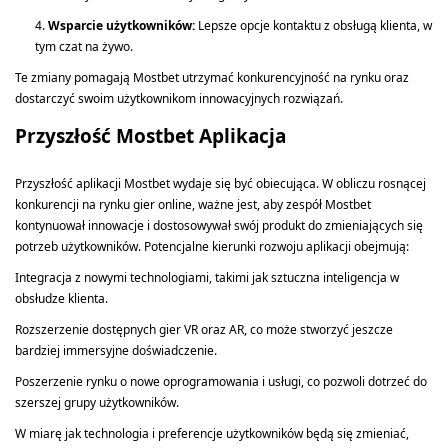
Wsparcie użytkowników:
Lepsze opcje kontaktu z obsługą klienta, w
tym czat na żywo.
Te zmiany pomagają Mostbet utrzymać konkurencyjność na rynku oraz
dostarczyć swoim użytkownikom innowacyjnych rozwiązań.
Przyszłość Mostbet Aplikacja
Przyszłość aplikacji Mostbet wydaje się być obiecująca. W obliczu rosnącej
konkurencji na rynku gier online, ważne jest, aby zespół Mostbet
kontynuował innowacje i dostosowywał swój produkt do zmieniających się
potrzeb użytkowników. Potencjalne kierunki rozwoju aplikacji obejmują:
Integracja z nowymi technologiami, takimi jak sztuczna inteligencja w
obsłudze klienta.
Rozszerzenie dostępnych gier VR oraz AR, co może stworzyć jeszcze
bardziej immersyjne doświadczenie.
Poszerzenie rynku o nowe oprogramowania i usługi, co pozwoli dotrzeć do
szerszej grupy użytkowników.
W miarę jak technologia i preferencje użytkowników będą się zmieniać,