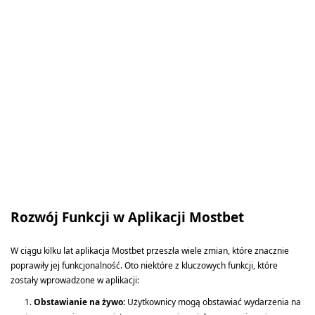
Rozwój Funkcji w Aplikacji Mostbet
W ciągu kilku lat aplikacja Mostbet przeszła wiele zmian, które znacznie
poprawiły jej funkcjonalność. Oto niektóre z kluczowych funkcji, które
zostały wprowadzone w aplikacji:
Obstawianie na żywo:
Użytkownicy mogą obstawiać wydarzenia na