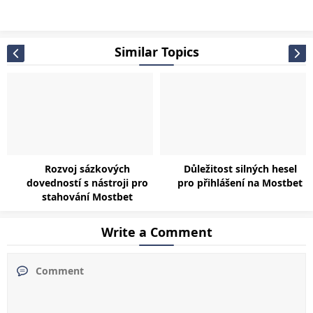
Similar Topics
Rozvoj sázkových
Důležitost silných hesel
dovedností s nástroji pro
pro přihlášení na Mostbet
stahování Mostbet
Write a Comment