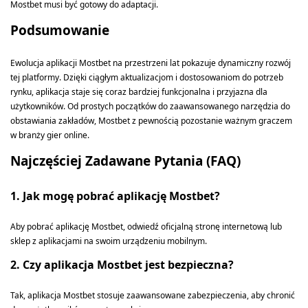
Mostbet musi być gotowy do adaptacji.
Podsumowanie
Ewolucja aplikacji Mostbet na przestrzeni lat pokazuje dynamiczny rozwój
tej platformy. Dzięki ciągłym aktualizacjom i dostosowaniom do potrzeb
rynku, aplikacja staje się coraz bardziej funkcjonalna i przyjazna dla
użytkowników. Od prostych początków do zaawansowanego narzędzia do
obstawiania zakładów, Mostbet z pewnością pozostanie ważnym graczem
w branży gier online.
Najczęściej Zadawane Pytania (FAQ)
1. Jak mogę pobrać aplikację Mostbet?
Aby pobrać aplikację Mostbet, odwiedź oficjalną stronę internetową lub
sklep z aplikacjami na swoim urządzeniu mobilnym.
2. Czy aplikacja Mostbet jest bezpieczna?
Tak, aplikacja Mostbet stosuje zaawansowane zabezpieczenia, aby chronić