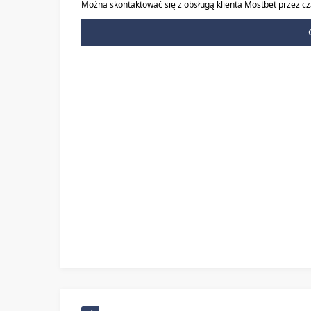
Można skontaktować się z obsługą klienta Mostbet przez cza