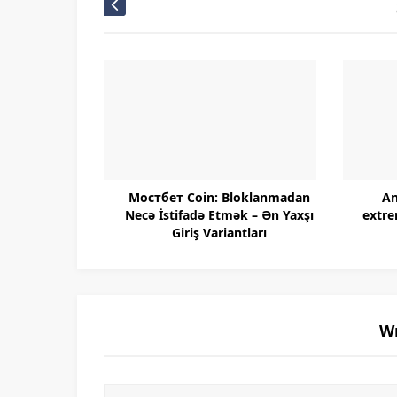
Мостбет Coin: Bloklanmadan
An
Necə İstifadə Etmək – Ən Yaxşı
extre
Giriş Variantları
W