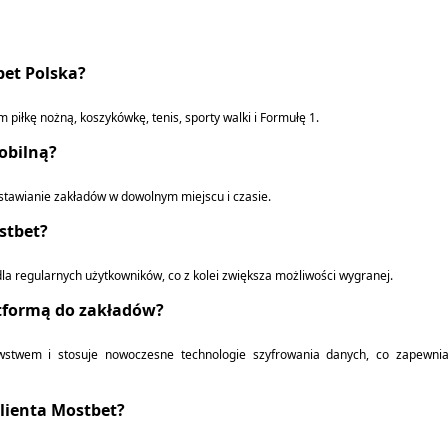
bet Polska?
piłkę nożną, koszykówkę, tenis, sporty walki i Formułę 1.
mobilną?
bstawianie zakładów w dowolnym miejscu i czasie.
stbet?
la regularnych użytkowników, co z kolei zwiększa możliwości wygranej.
atformą do zakładów?
wstwem i stosuje nowoczesne technologie szyfrowania danych, co zapewni
klienta Mostbet?