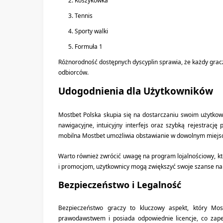
Koszykówka
Tennis
Sporty walki
Formuła 1
Różnorodność dostępnych dyscyplin sprawia, że każdy gracz 
odbiorców.
Udogodnienia dla Użytkowników
Mostbet Polska skupia się na dostarczaniu swoim użytkow
nawigacyjne, intuicyjny interfejs oraz szybką rejestracj
mobilna Mostbet umożliwia obstawianie w dowolnym miejscu 
Warto również zwrócić uwagę na program lojalnościowy, kt
i promocjom, użytkownicy mogą zwiększyć swoje szanse na w
Bezpieczeństwo i Legalność
Bezpieczeństwo graczy to kluczowy aspekt, który Mos
prawodawstwem i posiada odpowiednie licencje, co zap