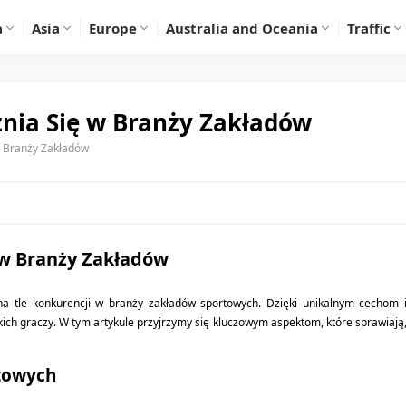
a
Asia
Europe
Australia and Oceania
Traffic
nia Się w Branży Zakładów
w Branży Zakładów
 w Branży Zakładów
 na tle konkurencji w branży zakładów sportowych. Dzięki unikalnym cechom 
ich graczy. W tym artykule przyjrzymy się kluczowym aspektom, które sprawiają
towych