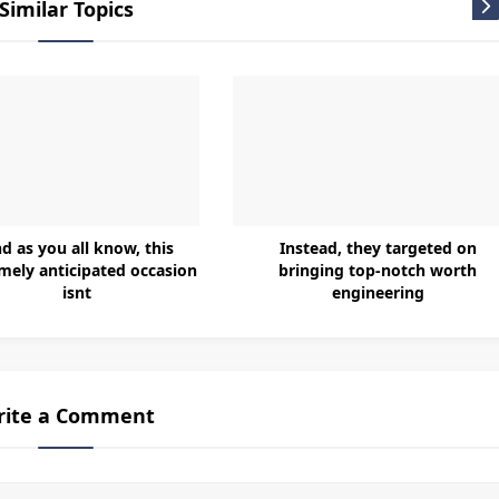
Similar Topics
d as you all know, this
Instead, they targeted on
mely anticipated occasion
bringing top-notch worth
isnt
engineering
rite a Comment