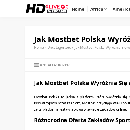
Home
Africa
Americ
Jak Mostbet Polska Wyróż
Home
»
Uncategorized
»
Jak Mostbet Polska Wyróżnia Się 
UNCATEGORIZED
Jak Mostbet Polska Wyróżnia Się
Mostbet Polska to jedna z platform, która wyróżnia się
innowacyjnym rozwiązaniom, Mostbet przyciąga wielu polsk
że ta platforma jest wyjątkowa w świecie zakładów online.
Różnorodna Oferta Zakładów Spor