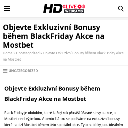
Objevte Exkluzivní Bonusy
během BlackFriday Akce na
Mostbet
Home
»
Uncategorized
»
Objevte Exkluzivní Bonusy během BlackFriday Akce
na Mostbet
UNCATEGORIZED
Objevte Exkluzivní Bonusy během
BlackFriday Akce na Mostbet
Black Friday je obdobím, které každý rok přináší úžasné slevy a akce, a
Mostbet není výjimkou. V tomto článku se podíváme na exkluzivní bonusy,
které nabízí Mostbet během této speciální akce. Tyto nabídky jsou ideálním