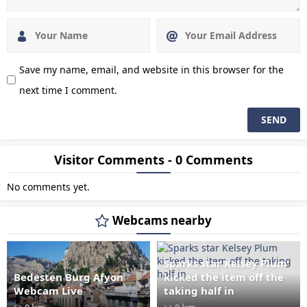
Save my name, email, and website in this browser for the
next time I comment.
Visitor Comments - 0 Comments
No comments yet.
Webcams nearby
Sparks star Kelsey Plum
Bedesten Burg Afyon
kicked the item off the
" data-src="
" class="lazy"
Webcam Live
taking half in
loading="lazy" alt="Bedesten