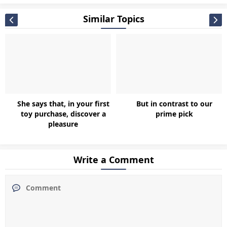
Similar Topics
She says that, in your first
But in contrast to our
toy purchase, discover a
prime pick
pleasure
Write a Comment