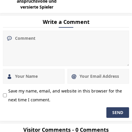
anspruchsvolle und
versierte Spieler
Write a Comment
Save my name, email, and website in this browser for the
next time I comment.
Visitor Comments - 0 Comments