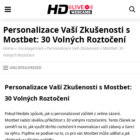
Personalizace Vaší Zkušenosti s
Mostbet: 30 Volných Roztočení
Home
»
Uncategorized
»
Personalizace Vaší Zkušenosti s Mostbet: 30
Volných Roztočení
UNCATEGORIZED
Personalizace Vaší Zkušenosti s Mostbet:
30 Volných Roztočení
Pokud hledáte způsob, jak si personalizovat zážitek z online sázení,
Mostbet nabízí skvělou příležitost s 30 volnými roztočeními. Tento článek se
zaměří na to, jak využít těchto roztočení k maximalizaci vaší zábavy a šancí
na výhru. Pojďme se podívat na to, co pro vás Mostbet může udělat a jak
efektivně využít této nabídky.