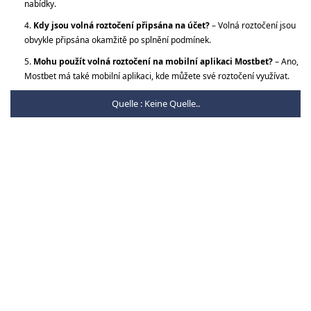
nabídky.
Kdy jsou volná roztočení připsána na účet?
– Volná roztočení jsou
obvykle připsána okamžitě po splnění podmínek.
Mohu použít volná roztočení na mobilní aplikaci Mostbet?
– Ano,
Mostbet má také mobilní aplikaci, kde můžete své roztočení využívat.
Quelle : Keine Quelle..