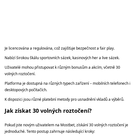
Je licencována a regulována, což zajišťuje bezpečnost a fair play.
Nabízí širokou škálu sportovních sázek, kasinových her a live sázek.
Uživatelé mohou přistupovat k různým bonusům a akcím, včetně 30
volných roztočení.
Platforma je dostupná na různých typech zařízení – mobilních telefonech i
desktopových počítačích.
K dispozici jsou různé platební metody pro usnadnění vkladů a výběrů.
Jak získat 30 volných roztočení?
Pokud jste novým uživatelem na Mostbet, získání 30 volných roztočení je
jednoduché. Tento postup zahrnuje následující kroky: