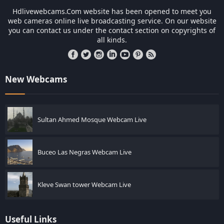
Hdlivewebcams.Com website has been opened to meet you
web cameras online live broadcasting service. On our website
you can contact us under the contact section on copyrights of
all kinds.
New Webcams
Sultan Ahmed Mosque Webcam Live
Buceo Las Negras Webcam Live
Kleve Swan tower Webcam Live
Useful Links