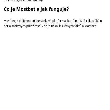
Co je Mostbet a jak funguje?
Mostbet je oblíbená online sázková platforma, která nabízí širokou škálu
her a sázkových příležitostí. Zde je několik klíčových faktů o Mostbet: