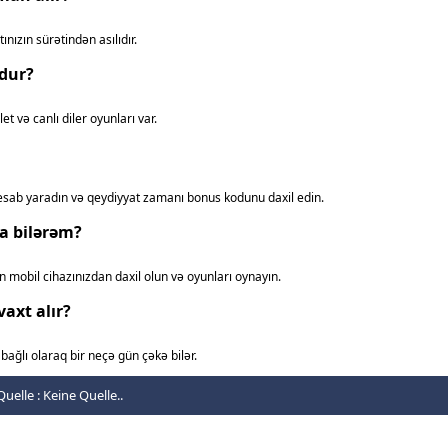
nızın sürətindən asılıdır.
ddur?
et və canlı diler oyunları var.
sab yaradın və qeydiyyat zamanı bonus kodunu daxil edin.
a bilərəm?
 mobil cihazınızdan daxil olun və oyunları oynayın.
vaxt alır?
ağlı olaraq bir neçə gün çəkə bilər.
Quelle : Keine Quelle..