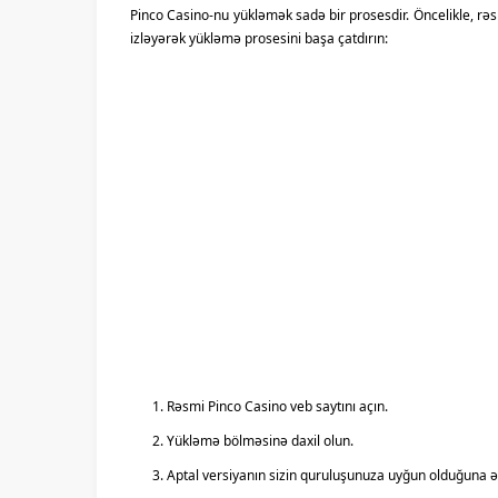
Pinco Casino-nu yükləmək sadə bir prosesdir. Öncelikle, rəs
izləyərək yükləmə prosesini başa çatdırın:
Rəsmi Pinco Casino veb saytını açın.
Yükləmə bölməsinə daxil olun.
Aptal versiyanın sizin quruluşunuza uyğun olduğuna ə