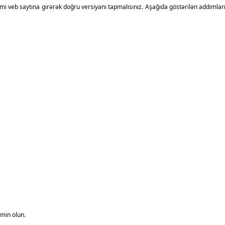
mi veb saytına girərək doğru versiyanı tapmalısınız. Aşağıda göstərilən addımlar
min olun.