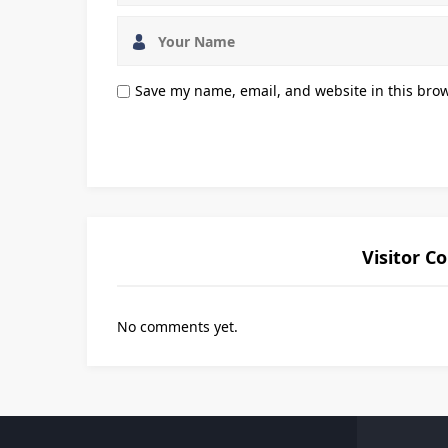
Save my name, email, and website in this brow
Visitor 
No comments yet.