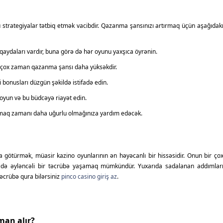
rategiyalar tətbiq etmək vacibdir. Qazanma şansınızı artırmaq üçün aşağıdak
ydaları vardır, buna görə də hər oyunu yaxşıca öyrənin.
 çox zaman qazanma şansı daha yüksəkdir.
 bonusları düzgün şəkildə istifadə edin.
un və bu büdcəyə riayət edin.
amaq zamanı daha uğurlu olmağınıza yardım edəcək.
ötürmək, müasir kazino oyunlarının ən həyəcanlı bir hissəsidir. Onun bir ço
n də əyləncəli bir təcrübə yaşamaq mümkündür. Yuxarıda sadalanan addımlar
təcrübə qura bilərsiniz
pinco casino giriş az
.
man alır?