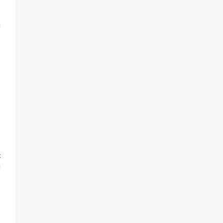
ı
x
ı