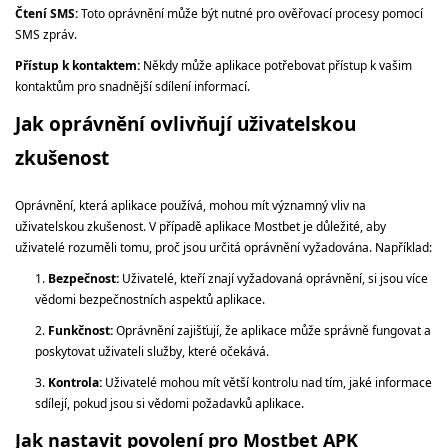
Čtení SMS:
Toto oprávnění může být nutné pro ověřovací procesy pomocí
SMS zpráv.
Přístup k kontaktem:
Někdy může aplikace potřebovat přístup k vašim
kontaktům pro snadnější sdílení informací.
Jak oprávnění ovlivňují uživatelskou
zkušenost
Oprávnění, která aplikace používá, mohou mít významný vliv na
uživatelskou zkušenost. V případě aplikace Mostbet je důležité, aby
uživatelé rozuměli tomu, proč jsou určitá oprávnění vyžadována. Například:
Bezpečnost:
Uživatelé, kteří znají vyžadovaná oprávnění, si jsou více
vědomi bezpečnostních aspektů aplikace.
Funkčnost:
Oprávnění zajišťují, že aplikace může správně fungovat a
poskytovat uživateli služby, které očekává.
Kontrola:
Uživatelé mohou mít větší kontrolu nad tím, jaké informace
sdílejí, pokud jsou si vědomi požadavků aplikace.
Jak nastavit povolení pro Mostbet APK