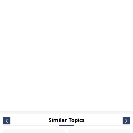
Similar Topics