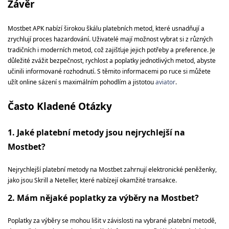
Závěr
Mostbet APK nabízí širokou škálu platebních metod, které usnadňují a
zrychlují proces hazardování. Uživatelé mají možnost vybrat si z různých
tradičních i moderních metod, což zajišťuje jejich potřeby a preference. Je
důležité zvážit bezpečnost, rychlost a poplatky jednotlivých metod, abyste
učinili informované rozhodnutí. S těmito informacemi po ruce si můžete
užít online sázení s maximálním pohodlím a jistotou
aviator
.
Často Kladené Otázky
1. Jaké platební metody jsou nejrychlejší na
Mostbet?
Nejrychlejší platební metody na Mostbet zahrnují elektronické peněženky,
jako jsou Skrill a Neteller, které nabízejí okamžité transakce.
2. Mám nějaké poplatky za výběry na Mostbet?
Poplatky za výběry se mohou lišit v závislosti na vybrané platební metodě,