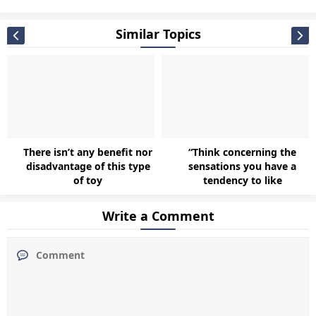
Similar Topics
There isn’t any benefit nor
“Think concerning the
disadvantage of this type
sensations you have a
of toy
tendency to like
Write a Comment