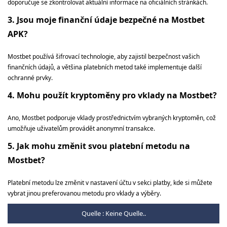
doporučuje se zkontrolovat aktuální informace na oficiálních stránkách.
3. Jsou moje finanční údaje bezpečné na Mostbet
APK?
Mostbet používá šifrovací technologie, aby zajistil bezpečnost vašich
finančních údajů, a většina platebních metod také implementuje další
ochranné prvky.
4. Mohu použít kryptoměny pro vklady na Mostbet?
Ano, Mostbet podporuje vklady prostřednictvím vybraných kryptoměn, což
umožňuje uživatelům provádět anonymní transakce.
5. Jak mohu změnit svou platební metodu na
Mostbet?
Platební metodu lze změnit v nastavení účtu v sekci platby, kde si můžete
vybrat jinou preferovanou metodu pro vklady a výběry.
Quelle : Keine Quelle..