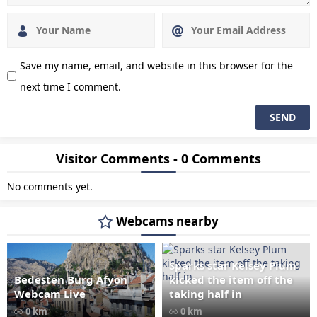
Save my name, email, and website in this browser for the
next time I comment.
Visitor Comments - 0 Comments
No comments yet.
Webcams nearby
Sparks star Kelsey Plum
Bedesten Burg Afyon
kicked the item off the
" data-src="
" class="lazy"
Webcam Live
taking half in
loading="lazy" alt="Bedesten
0 km
0 km