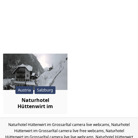
Austria
Salzburg
Naturhotel
Hüttenwirt im
Grossarltal Webcam
Live
Naturhotel Hüttenwirt im Grossarltal camera live webcams, Naturhotel
Hüttenwirt im Grossarltal camera live free webcams, Naturhotel
Hüttenwirt im Grossarltal camera live live webcams, Naturhotel Hüttenwirt