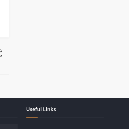
,
ky
ve
Les responsabilités légales des cas
Useful Links