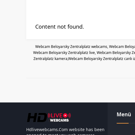
Content not found.
Webcam Beloyarsky Zentralplatz webcams, Webcam Beloyar
Webcam Beloyarsky Zentralplatz live, Webcam Beloyarsky 
Zentralplatz kamera,Webcam Beloyarsky Zentralplatz canlı 
Menü
Hdlivewebcams.Com website has been