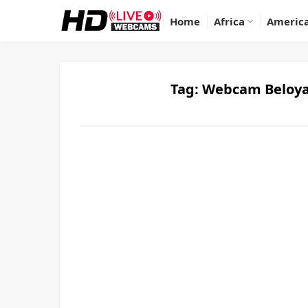
Home
Africa
Americ
Tag:
Webcam Beloyar