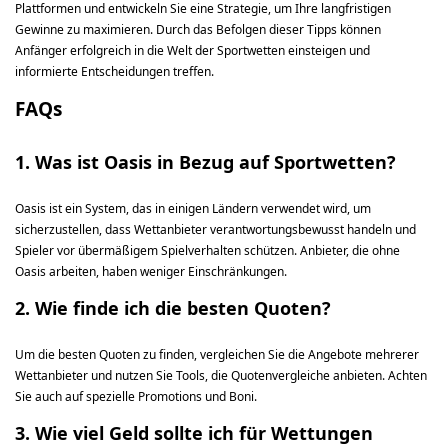
Plattformen und entwickeln Sie eine Strategie, um Ihre langfristigen
Gewinne zu maximieren. Durch das Befolgen dieser Tipps können
Anfänger erfolgreich in die Welt der Sportwetten einsteigen und
informierte Entscheidungen treffen.
FAQs
1. Was ist Oasis in Bezug auf Sportwetten?
Oasis ist ein System, das in einigen Ländern verwendet wird, um
sicherzustellen, dass Wettanbieter verantwortungsbewusst handeln und
Spieler vor übermäßigem Spielverhalten schützen. Anbieter, die ohne
Oasis arbeiten, haben weniger Einschränkungen.
2. Wie finde ich die besten Quoten?
Um die besten Quoten zu finden, vergleichen Sie die Angebote mehrerer
Wettanbieter und nutzen Sie Tools, die Quotenvergleiche anbieten. Achten
Sie auch auf spezielle Promotions und Boni.
3. Wie viel Geld sollte ich für Wettungen