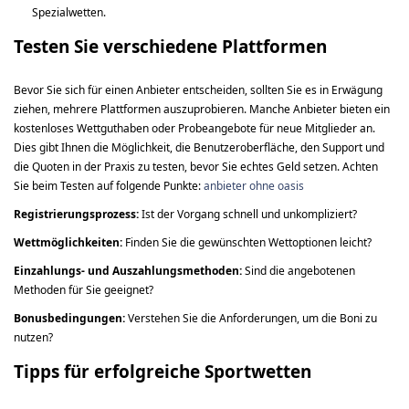
Spezialwetten.
Testen Sie verschiedene Plattformen
Bevor Sie sich für einen Anbieter entscheiden, sollten Sie es in Erwägung
ziehen, mehrere Plattformen auszuprobieren. Manche Anbieter bieten ein
kostenloses Wettguthaben oder Probeangebote für neue Mitglieder an.
Dies gibt Ihnen die Möglichkeit, die Benutzeroberfläche, den Support und
die Quoten in der Praxis zu testen, bevor Sie echtes Geld setzen. Achten
Sie beim Testen auf folgende Punkte:
anbieter ohne oasis
Registrierungsprozess:
Ist der Vorgang schnell und unkompliziert?
Wettmöglichkeiten:
Finden Sie die gewünschten Wettoptionen leicht?
Einzahlungs- und Auszahlungsmethoden:
Sind die angebotenen
Methoden für Sie geeignet?
Bonusbedingungen:
Verstehen Sie die Anforderungen, um die Boni zu
nutzen?
Tipps für erfolgreiche Sportwetten