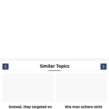
Similar Topics
Instead, they targeted on
Wie man sichere nicht