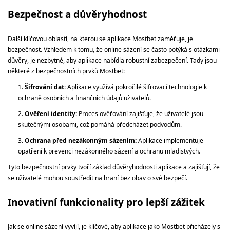
Bezpečnost a důvěryhodnost
Další klíčovou oblastí, na kterou se aplikace Mostbet zaměřuje, je
bezpečnost. Vzhledem k tomu, že online sázení se často potýká s otázkami
důvěry, je nezbytné, aby aplikace nabídla robustní zabezpečení. Tady jsou
některé z bezpečnostních prvků Mostbet:
Šifrování dat:
Aplikace využívá pokročilé šifrovací technologie k
ochraně osobních a finančních údajů uživatelů.
Ověření identity:
Proces ověřování zajišťuje, že uživatelé jsou
skutečnými osobami, což pomáhá předcházet podvodům.
Ochrana před nezákonným sázením:
Aplikace implementuje
opatření k prevenci nezákonného sázení a ochranu mladistvých.
Tyto bezpečnostní prvky tvoří základ důvěryhodnosti aplikace a zajišťují, že
se uživatelé mohou soustředit na hraní bez obav o své bezpečí.
Inovativní funkcionality pro lepší zážitek
Jak se online sázení vyvíjí, je klíčové, aby aplikace jako Mostbet přicházely s