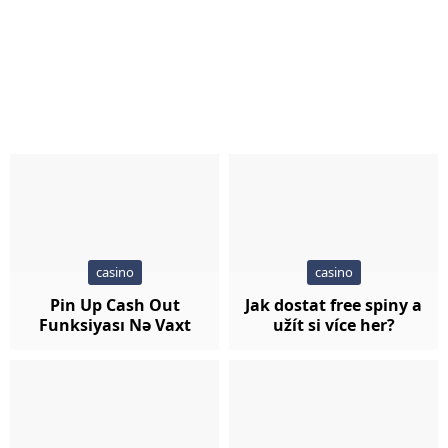
casino
casino
Pin Up Cash Out
Jak dostat free spiny a
Funksiyası Nə Vaxt
užít si více her?
Sərfəlidir: Qazancınızı
Maksimuma
Çıxarmaq