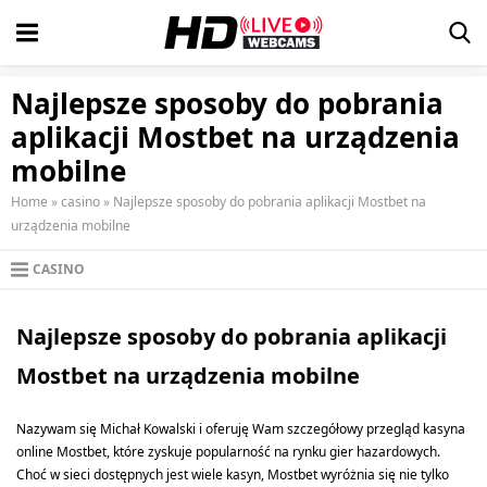
Najlepsze sposoby do pobrania
aplikacji Mostbet na urządzenia
mobilne
Home
»
casino
»
Najlepsze sposoby do pobrania aplikacji Mostbet na
urządzenia mobilne
CASINO
Najlepsze sposoby do pobrania aplikacji
Mostbet na urządzenia mobilne
Nazywam się Michał Kowalski i oferuję Wam szczegółowy przegląd kasyna
online Mostbet, które zyskuje popularność na rynku gier hazardowych.
Choć w sieci dostępnych jest wiele kasyn, Mostbet wyróżnia się nie tylko