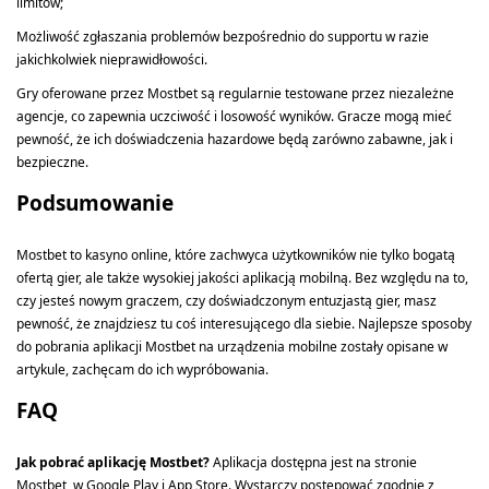
limitów;
Możliwość zgłaszania problemów bezpośrednio do supportu w razie
jakichkolwiek nieprawidłowości.
Gry oferowane przez Mostbet są regularnie testowane przez niezależne
agencje, co zapewnia uczciwość i losowość wyników. Gracze mogą mieć
pewność, że ich doświadczenia hazardowe będą zarówno zabawne, jak i
bezpieczne.
Podsumowanie
Mostbet to kasyno online, które zachwyca użytkowników nie tylko bogatą
ofertą gier, ale także wysokiej jakości aplikacją mobilną. Bez względu na to,
czy jesteś nowym graczem, czy doświadczonym entuzjastą gier, masz
pewność, że znajdziesz tu coś interesującego dla siebie. Najlepsze sposoby
do pobrania aplikacji Mostbet na urządzenia mobilne zostały opisane w
artykule, zachęcam do ich wypróbowania.
FAQ
Jak pobrać aplikację Mostbet?
Aplikacja dostępna jest na stronie
Mostbet, w Google Play i App Store. Wystarczy postępować zgodnie z