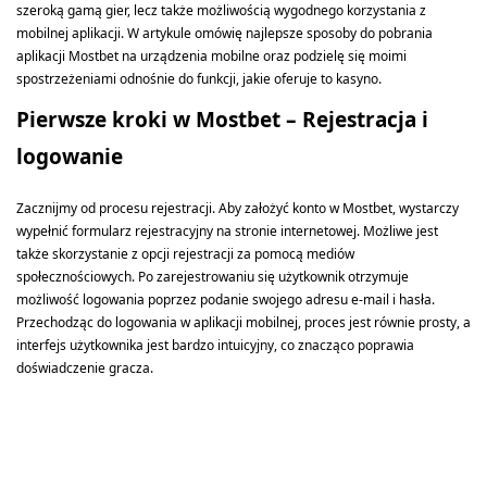
szeroką gamą gier, lecz także możliwością wygodnego korzystania z
mobilnej aplikacji. W artykule omówię najlepsze sposoby do pobrania
aplikacji Mostbet na urządzenia mobilne oraz podzielę się moimi
spostrzeżeniami odnośnie do funkcji, jakie oferuje to kasyno.
Pierwsze kroki w Mostbet – Rejestracja i
logowanie
Zacznijmy od procesu rejestracji. Aby założyć konto w Mostbet, wystarczy
wypełnić formularz rejestracyjny na stronie internetowej. Możliwe jest
także skorzystanie z opcji rejestracji za pomocą mediów
społecznościowych. Po zarejestrowaniu się użytkownik otrzymuje
możliwość logowania poprzez podanie swojego adresu e-mail i hasła.
Przechodząc do logowania w aplikacji mobilnej, proces jest równie prosty, a
interfejs użytkownika jest bardzo intuicyjny, co znacząco poprawia
doświadczenie gracza.