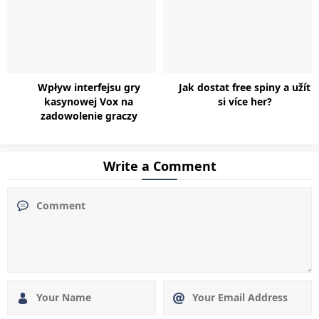
Wpływ interfejsu gry
Jak dostat free spiny a užít
kasynowej Vox na
si více her?
zadowolenie graczy
Write a Comment