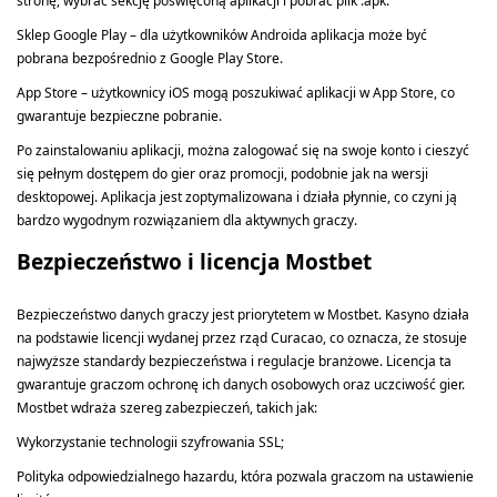
stronę, wybrać sekcję poświęconą aplikacji i pobrać plik .apk.
Sklep Google Play – dla użytkowników Androida aplikacja może być
pobrana bezpośrednio z Google Play Store.
App Store – użytkownicy iOS mogą poszukiwać aplikacji w App Store, co
gwarantuje bezpieczne pobranie.
Po zainstalowaniu aplikacji, można zalogować się na swoje konto i cieszyć
się pełnym dostępem do gier oraz promocji, podobnie jak na wersji
desktopowej. Aplikacja jest zoptymalizowana i działa płynnie, co czyni ją
bardzo wygodnym rozwiązaniem dla aktywnych graczy.
Bezpieczeństwo i licencja Mostbet
Bezpieczeństwo danych graczy jest priorytetem w Mostbet. Kasyno działa
na podstawie licencji wydanej przez rząd Curacao, co oznacza, że stosuje
najwyższe standardy bezpieczeństwa i regulacje branżowe. Licencja ta
gwarantuje graczom ochronę ich danych osobowych oraz uczciwość gier.
Mostbet wdraża szereg zabezpieczeń, takich jak:
Wykorzystanie technologii szyfrowania SSL;
Polityka odpowiedzialnego hazardu, która pozwala graczom na ustawienie