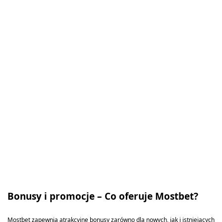
Bonusy i promocje – Co oferuje Mostbet?
Mostbet zapewnia atrakcyjne bonusy zarówno dla nowych, jak i istniejących