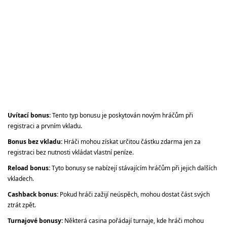
Uvítací bonus:
Tento typ bonusu je poskytován novým hráčům při
registraci a prvním vkladu.
Bonus bez vkladu:
Hráči mohou získat určitou částku zdarma jen za
registraci bez nutnosti vkládat vlastní peníze.
Reload bonus:
Tyto bonusy se nabízejí stávajícím hráčům při jejich dalších
vkladech.
Cashback bonus:
Pokud hráči zažijí neúspěch, mohou dostat část svých
ztrát zpět.
Turnajové bonusy:
Některá casina pořádají turnaje, kde hráči mohou