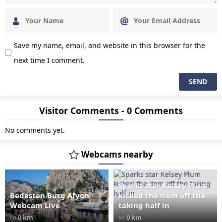
Save my name, email, and website in this browser for the
next time I comment.
Visitor Comments - 0 Comments
No comments yet.
Webcams nearby
Sparks star Kelsey Plum
Bedesten Burg Afyon
kicked the item off the
" data-src="
" class="lazy"
Webcam Live
taking half in
loading="lazy" alt="Bedesten
0 km
0 km
Burg Afyon Webcam Live"