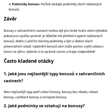
Podmínky bonusu:
Pečlivě sledujte podmínky všech nabízených
bonusů.
Závěr
Bonusy v zahraničních casinech mohou být pro české hráče velmi výhodné,
pokud jsou využity správně. Je důležité mít přehled o typech nabízených
bonusů, dobře si přečíst všechny podmínky a být si vědom všech
potenciálních úskalí. Uplatnění bonusů vám může pomoci zvýšit zábavu i
šance na výhru. Vyberte si to správné casino a hrajte zodpovědně!
Často kladené otázky
1. Jaké jsou nejčastější typy bonusů v zahraničních
casinech?
Mezi nejčastější typy patří uvítací bonusy, bonusy bez vkladu, reload
bonusy, cashback bonusy a turnajové bonusy.
2. Jaké podmínky se vztahují na bonusy?