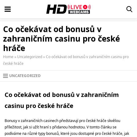
Co očekávat od bonusů v
zahraničním casinu pro české
hráče
Home
»
Uncategorized
»
Co očekávat od bonusů v zahraničním casinu pro
české hráče
UNCATEGORIZED
Co očekávat od bonusů v zahraničním
casinu pro české hráče
Bonusy v zahraničních casinech představují pro české hráče skvělou
příležitost, jak si užít hraní s přidanou hodnotou. V tomto článku se
podíváme na různé typy bonusů, které jsou dostupné pro české hráče, jak