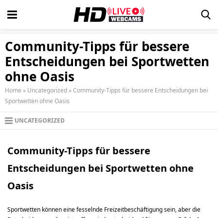
Community-Tipps für bessere
Entscheidungen bei Sportwetten
ohne Oasis
Home
»
Uncategorized
»
Community-Tipps für bessere Entscheidungen bei
Sportwetten ohne Oasis
UNCATEGORIZED
Community-Tipps für bessere
Entscheidungen bei Sportwetten ohne
Oasis
Sportwetten können eine fesselnde Freizeitbeschäftigung sein, aber die