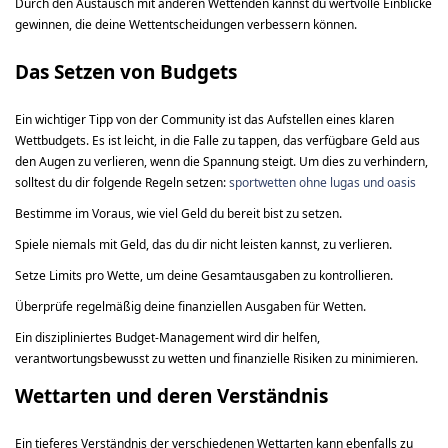
Durch den Austausch mit anderen Wettenden kannst du wertvolle Einblicke
gewinnen, die deine Wettentscheidungen verbessern können.
Das Setzen von Budgets
Ein wichtiger Tipp von der Community ist das Aufstellen eines klaren
Wettbudgets. Es ist leicht, in die Falle zu tappen, das verfügbare Geld aus
den Augen zu verlieren, wenn die Spannung steigt. Um dies zu verhindern,
solltest du dir folgende Regeln setzen:
sportwetten ohne lugas und oasis
Bestimme im Voraus, wie viel Geld du bereit bist zu setzen.
Spiele niemals mit Geld, das du dir nicht leisten kannst, zu verlieren.
Setze Limits pro Wette, um deine Gesamtausgaben zu kontrollieren.
Überprüfe regelmäßig deine finanziellen Ausgaben für Wetten.
Ein diszipliniertes Budget-Management wird dir helfen,
verantwortungsbewusst zu wetten und finanzielle Risiken zu minimieren.
Wettarten und deren Verständnis
Ein tieferes Verständnis der verschiedenen Wettarten kann ebenfalls zu