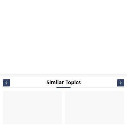
Similar Topics