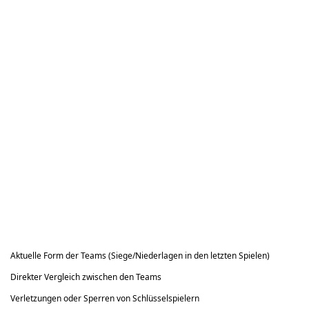
Aktuelle Form der Teams (Siege/Niederlagen in den letzten Spielen)
Direkter Vergleich zwischen den Teams
Verletzungen oder Sperren von Schlüsselspielern