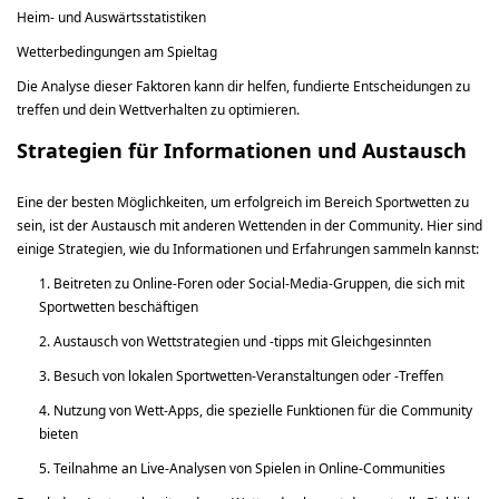
Heim- und Auswärtsstatistiken
Wetterbedingungen am Spieltag
Die Analyse dieser Faktoren kann dir helfen, fundierte Entscheidungen zu
treffen und dein Wettverhalten zu optimieren.
Strategien für Informationen und Austausch
Eine der besten Möglichkeiten, um erfolgreich im Bereich Sportwetten zu
sein, ist der Austausch mit anderen Wettenden in der Community. Hier sind
einige Strategien, wie du Informationen und Erfahrungen sammeln kannst:
Beitreten zu Online-Foren oder Social-Media-Gruppen, die sich mit
Sportwetten beschäftigen
Austausch von Wettstrategien und -tipps mit Gleichgesinnten
Besuch von lokalen Sportwetten-Veranstaltungen oder -Treffen
Nutzung von Wett-Apps, die spezielle Funktionen für die Community
bieten
Teilnahme an Live-Analysen von Spielen in Online-Communities