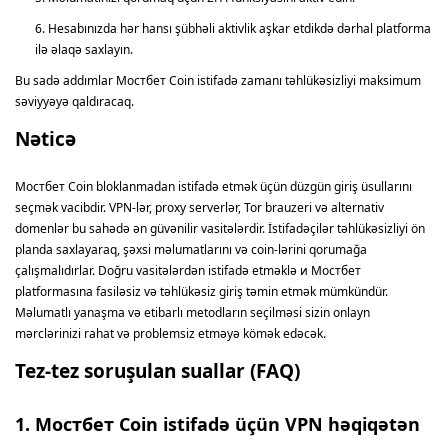
Hesabınızda hər hansı şübhəli aktivlik aşkar etdikdə dərhal platforma
ilə əlaqə saxlayın.
Bu sadə addımlar Мостбет Coin istifadə zamanı təhlükəsizliyi maksimum
səviyyəyə qaldıracaq.
Nəticə
Мостбет Coin bloklanmadan istifadə etmək üçün düzgün giriş üsullarını
seçmək vacibdir. VPN-lər, proxy serverlər, Tor brauzeri və alternativ
domenlər bu sahədə ən güvənilir vasitələrdir. İstifadəçilər təhlükəsizliyi ön
planda saxlayaraq, şəxsi məlumatlarını və coin-lərini qorumağa
çalışmalıdırlar. Doğru vasitələrdən istifadə etməklə и Мостбет
platformasına fasiləsiz və təhlükəsiz giriş təmin etmək mümkündür.
Məlumatlı yanaşma və etibarlı metodların seçilməsi sizin onlayn
mərclərinizi rahat və problemsiz etməyə kömək edəcək.
Tez-tez soruşulan suallar (FAQ)
1. Мостбет Coin istifadə üçün VPN həqiqətən