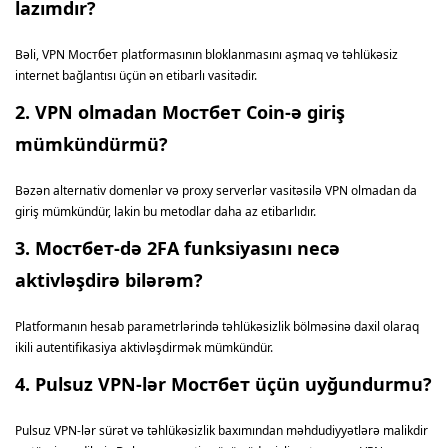
lazımdır?
Bəli, VPN Мостбет platformasının bloklanmasını aşmaq və təhlükəsiz
internet bağlantısı üçün ən etibarlı vasitədir.
2. VPN olmadan Мостбет Coin-ə giriş
mümkündürmü?
Bəzən alternativ domenlər və proxy serverlər vasitəsilə VPN olmadan da
giriş mümkündür, lakin bu metodlar daha az etibarlıdır.
3. Мостбет-də 2FA funksiyasını necə
aktivləşdirə bilərəm?
Platformanın hesab parametrlərində təhlükəsizlik bölməsinə daxil olaraq
ikili autentifikasiya aktivləşdirmək mümkündür.
4. Pulsuz VPN-lər Мостбет üçün uyğundurmu?
Pulsuz VPN-lər sürət və təhlükəsizlik baxımından məhdudiyyətlərə malikdir