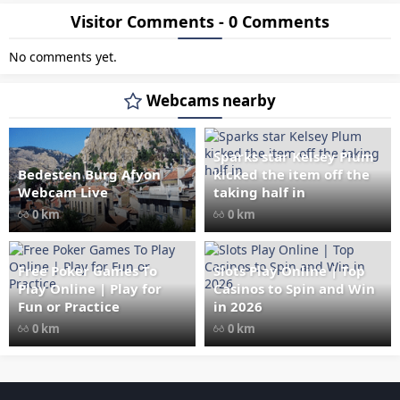
Visitor Comments - 0 Comments
No comments yet.
Webcams nearby
Sparks star Kelsey Plum
Bedesten Burg Afyon
kicked the item off the
" data-src="
" class="lazy"
Webcam Live
taking half in
loading="lazy" alt="Bedesten
0 km
0 km
Burg Afyon Webcam Live"
width="1024" height="535"
style="opacity: 1;">
Free Poker Games To
Slots Play Online | Top
Play Online | Play for
Casinos to Spin and Win
Fun or Practice
in 2026
0 km
0 km
Les responsabilités légales des casinos lors