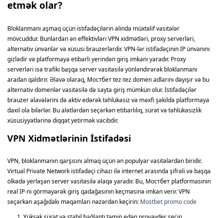
etmək olar?
Bloklanmanı aşmaq üçün istifadəçilərin əlində müxtəlif vasitələr
mövcuddur. Bunlardan ən effektivləri VPN xidmətləri, proxy serverləri,
alternativ ünvanlar və xüsusi brauzerlərdir. VPN-lər istifadəçinin IP ünvanını
gizlədir və platformaya etibarlı yerindən giriş imkanı yaradır. Proxy
serverləri isə trafiki başqa server vasitəsilə yönləndirərək bloklanmanı
aradan qaldırır. Əlavə olaraq, Мостбет tez-tez domen adlarını dəyişir və bu
alternativ domenlər vasitəsilə də sayta giriş mümkün olur. İstifadəçilər
brauzer əlavələrini də aktiv edərək təhlükəsiz və məxfi şəkildə platformaya
daxil ola bilərlər. Bu alətlərdən seçərkən etibarlılıq, sürət və təhlükəsizlik
xüsusiyyətlərinə diqqət yetirmək vacibdir.
VPN Xidmətlərinin İstifadəsi
VPN, bloklanmanın qarşısını almaq üçün ən populyar vasitələrdən biridir.
Virtual Private Network istifadəçi cihazı ilə internet arasında şifrəli və başqa
ölkədə yerləşən server vasitəsilə əlaqə yaradır. Bu, Мостбет platformasının
real IP-ni görməyərək giriş qadağasının keçməsinə imkan verir. VPN
seçərkən aşağıdakı məqamları nəzərdən keçirin:
Mostbet promo code
Yüksək sürət və stabil bağlantı təmin edən provayder seçin.