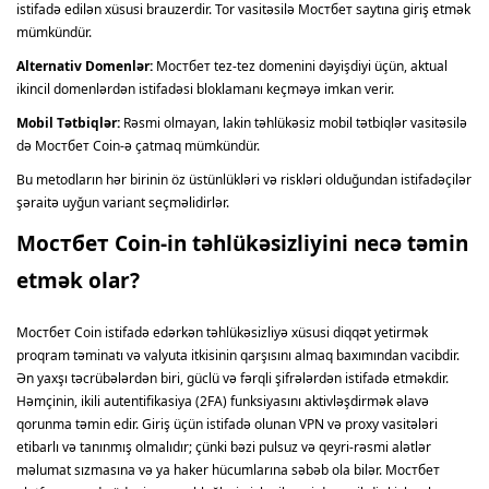
istifadə edilən xüsusi brauzerdir. Tor vasitəsilə Мостбет saytına giriş etmək
mümkündür.
Alternativ Domenlər:
Мостбет tez-tez domenini dəyişdiyi üçün, aktual
ikincil domenlərdən istifadəsi bloklamanı keçməyə imkan verir.
Mobil Tətbiqlər:
Rəsmi olmayan, lakin təhlükəsiz mobil tətbiqlər vasitəsilə
də Мостбет Coin-ə çatmaq mümkündür.
Bu metodların hər birinin öz üstünlükləri və riskləri olduğundan istifadəçilər
şəraitə uyğun variant seçməlidirlər.
Мостбет Coin-in təhlükəsizliyini necə təmin
etmək olar?
Мостбет Coin istifadə edərkən təhlükəsizliyə xüsusi diqqət yetirmək
proqram təminatı və valyuta itkisinin qarşısını almaq baxımından vacibdir.
Ən yaxşı təcrübələrdən biri, güclü və fərqli şifrələrdən istifadə etməkdir.
Həmçinin, ikili autentifikasiya (2FA) funksiyasını aktivləşdirmək əlavə
qorunma təmin edir. Giriş üçün istifadə olunan VPN və proxy vasitələri
etibarlı və tanınmış olmalıdır; çünki bəzi pulsuz və qeyri-rəsmi alətlər
məlumat sızmasına və ya haker hücumlarına səbəb ola bilər. Мостбет