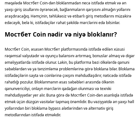
məqalədə Мостбет Coin-dən bloklanmadan necə istifadə etmək və ən
yaxşı giriş üsullarını öyrənəcək, bağlanmaların qarşısını almağın yollarını
araşdıracağıq. Həmçinin, təhlükəsiz və etibarlı giriş metodlarını müzakirə
edəcəyik, belə ki, istifadəçilər rahat şəkildə mərclərini edə bilsinlər.
Мостбет Coin nədir və niyə bloklanır?
Мостбет Coin, əsasən Мостбет platformasında istifadə edilən xüsusi
rəqəmsal valyutadır və oyunçu balansını artırmaq, bonuslar almaq və digər
əməliyyatlarda istifadə olunur. Lakin, bu platforma bəzi ölkələrdə qanuni
səbəblərdən və ya tənzimləmə problemlərinə görə bloklana bilər. Bloklama
istifadəçilərin sayta və coinlərinə çıxışını məhdudlaşdırır, nəticədə istifadə
rahatlığı pozulur. Bloklanmanın əsas səbəbləri arasında ölkənin
qanunvericiliyi, onlayn mərclərin qadağan olunması və texniki
məhdudiyyətlər yer alır. Buna görə də Мостбет Coin-dən asanlıqla istifadə
etmək üçün düzgün vasitələr tapmaq önəmlidir. Bu vəziyyətdə ən yaxşı həll
yollarından biri bloklama bypass alətlərindən və alternativ giriş
metodlarından istifadə etməkdir.