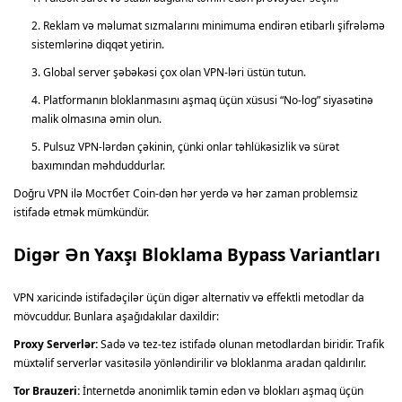
Reklam və məlumat sızmalarını minimuma endirən etibarlı şifrələmə
sistemlərinə diqqət yetirin.
Global server şəbəkəsi çox olan VPN-ləri üstün tutun.
Platformanın bloklanmasını aşmaq üçün xüsusi “No-log” siyasətinə
malik olmasına əmin olun.
Pulsuz VPN-lərdən çəkinin, çünki onlar təhlükəsizlik və sürət
baxımından məhduddurlar.
Doğru VPN ilə Мостбет Coin-dən hər yerdə və hər zaman problemsiz
istifadə etmək mümkündür.
Digər Ən Yaxşı Bloklama Bypass Variantları
VPN xaricində istifadəçilər üçün digər alternativ və effektli metodlar da
mövcuddur. Bunlara aşağıdakılar daxildir:
Proxy Serverlər:
Sadə və tez-tez istifadə olunan metodlardan biridir. Trafik
müxtəlif serverlər vasitəsilə yönləndirilir və bloklanma aradan qaldırılır.
Tor Brauzeri:
İnternetdə anonimlik təmin edən və blokları aşmaq üçün