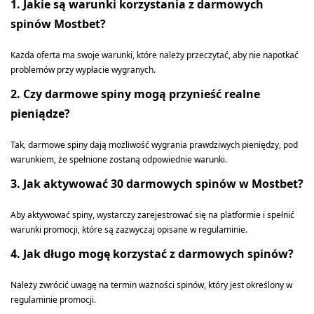
1. Jakie są warunki korzystania z darmowych
spinów Mostbet?
Każda oferta ma swoje warunki, które należy przeczytać, aby nie napotkać
problemów przy wypłacie wygranych.
2. Czy darmowe spiny mogą przynieść realne
pieniądze?
Tak, darmowe spiny dają możliwość wygrania prawdziwych pieniędzy, pod
warunkiem, że spełnione zostaną odpowiednie warunki.
3. Jak aktywować 30 darmowych spinów w Mostbet?
Aby aktywować spiny, wystarczy zarejestrować się na platformie i spełnić
warunki promocji, które są zazwyczaj opisane w regulaminie.
4. Jak długo mogę korzystać z darmowych spinów?
Należy zwrócić uwagę na termin ważności spinów, który jest określony w
regulaminie promocji.