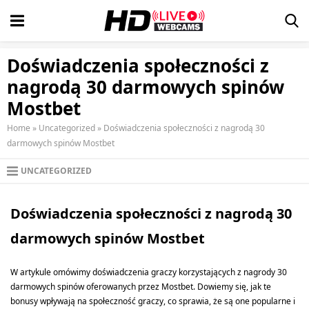
Doświadczenia społeczności z
nagrodą 30 darmowych spinów
Mostbet
Home
»
Uncategorized
»
Doświadczenia społeczności z nagrodą 30
darmowych spinów Mostbet
UNCATEGORIZED
Doświadczenia społeczności z nagrodą 30
darmowych spinów Mostbet
W artykule omówimy doświadczenia graczy korzystających z nagrody 30
darmowych spinów oferowanych przez Mostbet. Dowiemy się, jak te
bonusy wpływają na społeczność graczy, co sprawia, że są one popularne i