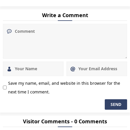
Write a Comment
Save my name, email, and website in this browser for the
next time I comment.
Visitor Comments - 0 Comments