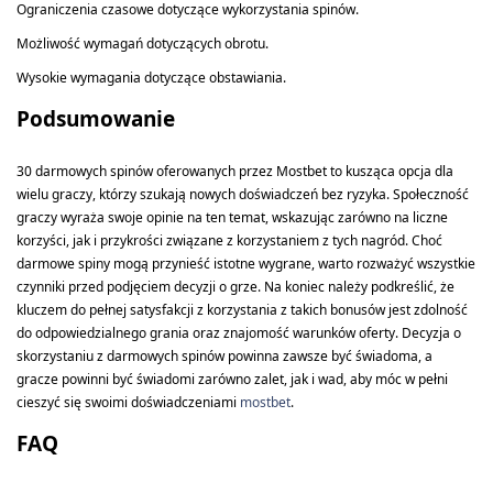
Ograniczenia czasowe dotyczące wykorzystania spinów.
Możliwość wymagań dotyczących obrotu.
Wysokie wymagania dotyczące obstawiania.
Podsumowanie
30 darmowych spinów oferowanych przez Mostbet to kusząca opcja dla
wielu graczy, którzy szukają nowych doświadczeń bez ryzyka. Społeczność
graczy wyraża swoje opinie na ten temat, wskazując zarówno na liczne
korzyści, jak i przykrości związane z korzystaniem z tych nagród. Choć
darmowe spiny mogą przynieść istotne wygrane, warto rozważyć wszystkie
czynniki przed podjęciem decyzji o grze. Na koniec należy podkreślić, że
kluczem do pełnej satysfakcji z korzystania z takich bonusów jest zdolność
do odpowiedzialnego grania oraz znajomość warunków oferty. Decyzja o
skorzystaniu z darmowych spinów powinna zawsze być świadoma, a
gracze powinni być świadomi zarówno zalet, jak i wad, aby móc w pełni
cieszyć się swoimi doświadczeniami
mostbet
.
FAQ