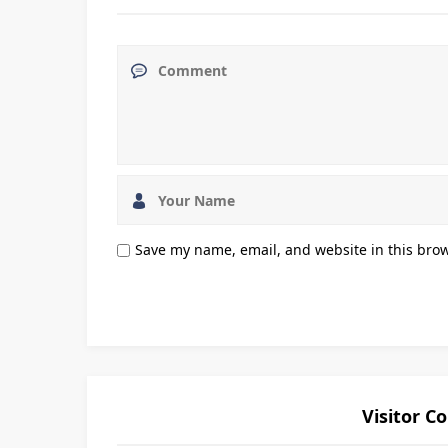
Save my name, email, and website in this brow
Visitor 