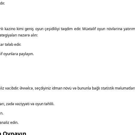
ır.
lı kazino kimi geniş oyun çeşidliliyi təqdim edir. Müxtəlif oyun növlərinə yatırı
ategiyaları nəzərə alın:
r tələb edir.
if oyunlara paylayın.
vacibdir. Əvvəlcə, seçdiyiniz idman növü və bununla bağlı statistik məlumatlar
ı, zədə vəziyyəti və oyun təhlili.
in.
analiz edin.
n Oynayın