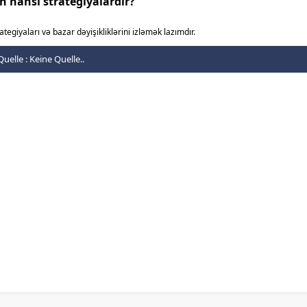
 hansı strategiyalardır?
giyaları və bazar dəyişikliklərini izləmək lazımdır.
Quelle : Keine Quelle..