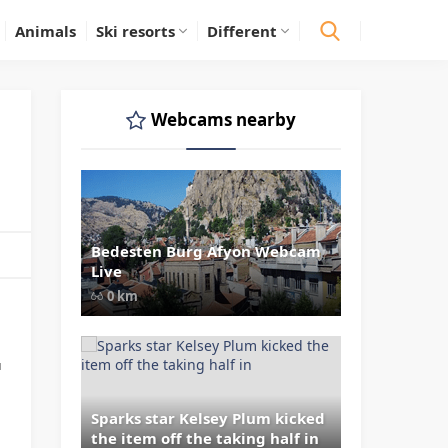
Animals
Ski resorts
Different
Webcams nearby
Bedesten Burg Afyon Webcam
" data-src="
" class="lazy"
Live
loading="lazy" alt="Bedesten Burg
Afyon Webcam Live" width="1024"
0 km
height="535" style="opacity: 1;">
u
a
Sparks star Kelsey Plum kicked
the item off the taking half in