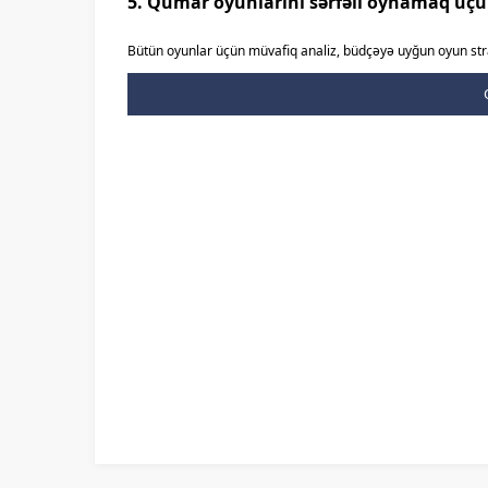
5. Qumar oyunlarını sərfəli oynamaq üçün
Bütün oyunlar üçün müvafiq analiz, büdçəyə uyğun oyun strate