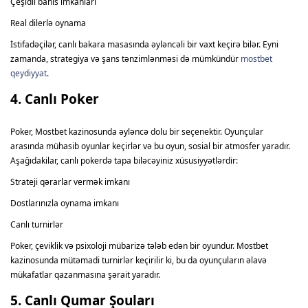
Çeşidli bahis imkanları
Real dilerlə oynama
İstifadəçilər, canlı bakara masasında əyləncəli bir vaxt keçirə bilər. Eyni
zamanda, strategiya və şans tənzimlənməsi də mümkündür
mostbet
qeydiyyat
.
4. Canlı Poker
Poker, Mostbet kazinosunda əyləncə dolu bir seçenektir. Oyunçular
arasında mühasib oyunlar keçirlər və bu oyun, sosial bir atmosfer yaradır.
Aşağıdakilar, canlı pokerdə tapa biləcəyiniz xüsusiyyətlərdir:
Strateji qərarlar vermək imkanı
Dostlarınızla oynama imkanı
Canlı turnirlər
Poker, çeviklik və psixoloji mübarizə tələb edən bir oyundur. Mostbet
kazinosunda mütəmadi turnirlər keçirilir ki, bu da oyunçuların əlavə
mükafatlar qazanmasına şərait yaradır.
5. Canlı Qumar Şouları