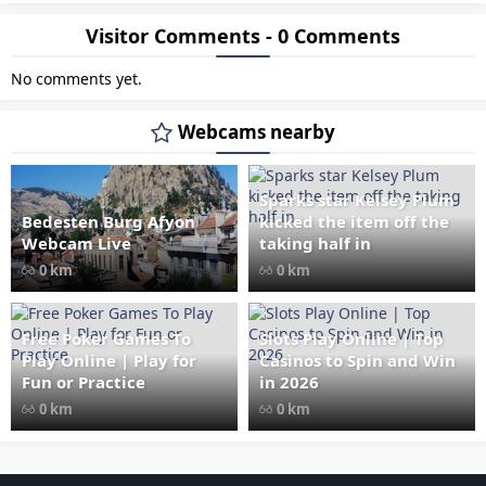
Visitor Comments - 0 Comments
No comments yet.
Webcams nearby
Sparks star Kelsey Plum
Bedesten Burg Afyon
kicked the item off the
" data-src="
" class="lazy"
Webcam Live
taking half in
loading="lazy" alt="Bedesten
0 km
0 km
Burg Afyon Webcam Live"
width="1024" height="535"
style="opacity: 1;">
Free Poker Games To
Slots Play Online | Top
Play Online | Play for
Casinos to Spin and Win
Fun or Practice
in 2026
0 km
0 km
Link Factory verification
-
Les responsabilité