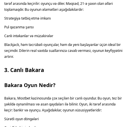
tərəf arasında keçirilir: oyunçu və diler. Məqsəd, 21-ə yaxın olan əlləri
toplamaqdır. Bu oyunun əlamətləri aşağıdakılardır:
Strategiya tətbiq etmə imkanı
Pul qazanma şansı
Canlı intəkanlar və müzakirələr
Blackjack, həm təcrübəli oyunçular, həm də yeni başlayanlar üçün ideal bir
seçimdir. Dilerin real vaxtda suallarınıza cavab verməsi, oyunun keyfiyyətini
artırır.
3. Canlı Bakara
Bakara Oyun Nedir?
Bakara, Mostbet kazinosunda çox seçilən bir canlı oyundur. Bu oyun, tez bir
şəkildə oynanılması və asan qaydaları ilə bilinir. Oyun, iki tərəf arasında
keçir: bankir və oyunçu. Aşağıdakılar, oyunun xüsusiyyətləridir:
Sürətli oyun döngələri