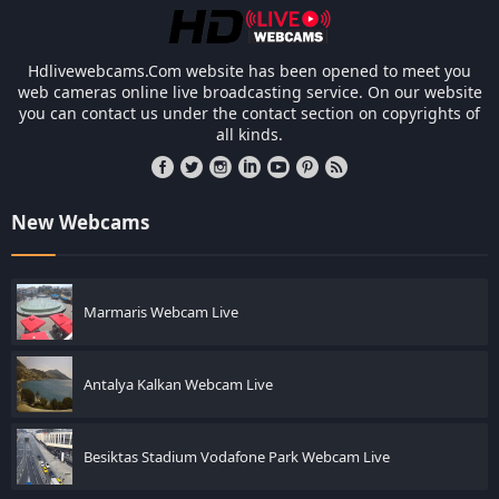
Hdlivewebcams.Com website has been opened to meet you
web cameras online live broadcasting service. On our website
you can contact us under the contact section on copyrights of
all kinds.
New Webcams
Marmaris Webcam Live
Antalya Kalkan Webcam Live
Besiktas Stadium Vodafone Park Webcam Live