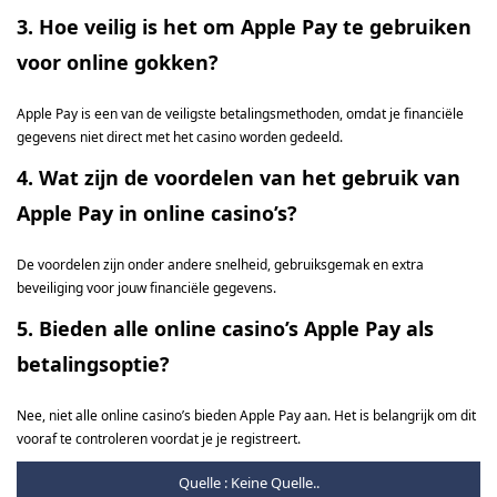
3. Hoe veilig is het om Apple Pay te gebruiken
voor online gokken?
Apple Pay is een van de veiligste betalingsmethoden, omdat je financiële
gegevens niet direct met het casino worden gedeeld.
4. Wat zijn de voordelen van het gebruik van
Apple Pay in online casino’s?
De voordelen zijn onder andere snelheid, gebruiksgemak en extra
beveiliging voor jouw financiële gegevens.
5. Bieden alle online casino’s Apple Pay als
betalingsoptie?
Nee, niet alle online casino’s bieden Apple Pay aan. Het is belangrijk om dit
vooraf te controleren voordat je je registreert.
Quelle : Keine Quelle..