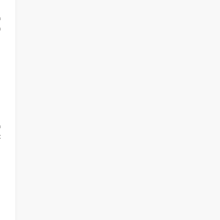
n
n
n
t