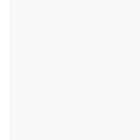
a
l
n