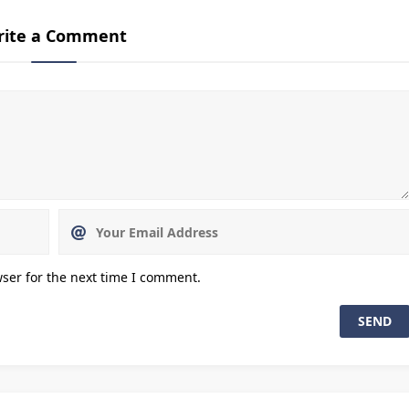
rite a Comment
ser for the next time I comment.