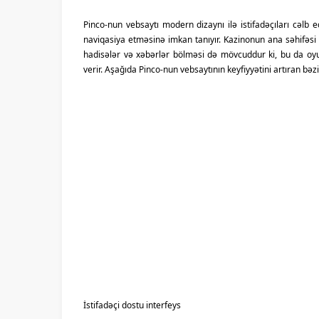
Pinco-nun vebsaytı modern dizaynı ilə istifadəçıları cəlb ed
naviqasiya etməsinə imkan tanıyır. Kazinonun ana səhifəsi 
hadisələr və xəbərlər bölməsi də mövcuddur ki, bu da o
verir. Aşağıda Pinco-nun vebsaytının keyfiyyətini artıran bəzi
İstifadəçi dostu interfeys