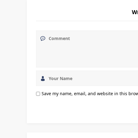
W
Save my name, email, and website in this brow