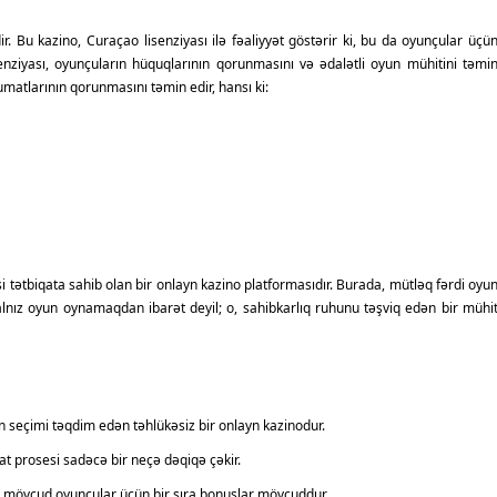
dir. Bu kazino, Curaçao lisenziyası ilə fəaliyyət göstərir ki, bu da oyunçular üçü
senziyası, oyunçuların hüquqlarının qorunmasını və ədalətli oyun mühitini təmi
matlarının qorunmasını təmin edir, hansı ki:
i tətbiqata sahib olan bir onlayn kazino platformasıdır. Burada, mütləq fərdi oyu
alnız oyun oynamaqdan ibarət deyil; o, sahibkarlıq ruhunu təşviq edən bir mühi
n seçimi təqdim edən təhlükəsiz bir onlayn kazinodur.
t prosesi sadəcə bir neçə dəqiqə çəkir.
və mövcud oyunçular üçün bir sıra bonuslar mövcuddur.