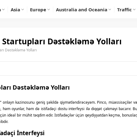
a
Asia
Europe
Australia and Oceania
Traffic
ə Startupları Dəstəkləmə Yolları
ları Dəstəkləmə Yolları
pları Dəstəkləmə Yolları
onlayn kazinosunu geniş şəkildə qiymətləndirəcəyəm. Pinco, müəssisəçilər v
 həm oyunlar, həm də istifadəçi dostu interfeysi ilə diqqət çəkməyi bacarır. B
çün ideal bir mühit təqdim edir. İstifadəçilər üçün qeydiyyatdan keçmə, bonuslar
bdir.
adəçi İnterfeysi